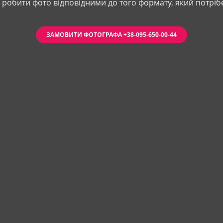
 робити фото відповідними до того формату, який потріб
ЗАМОВИТИ ФОТОГРАФА +38-095-650-00-44