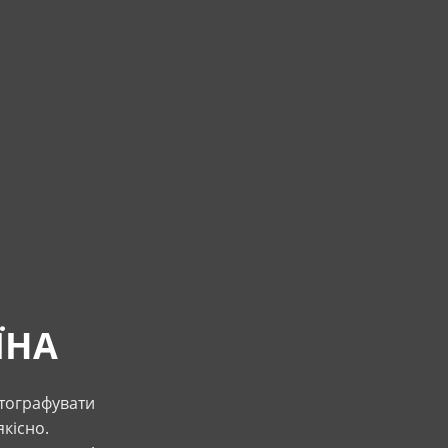
ЇНА
отографувати
кісно.