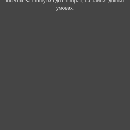
інвенти. Запрошуємо до співпраці на найвигідніших
умовах.