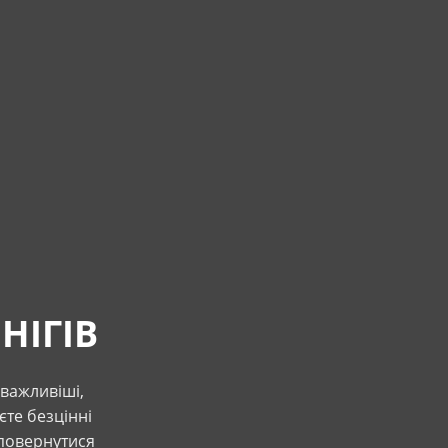
НІГІВ
йважливіші,
єте безцінні
 повернутися