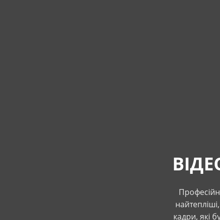
ВІДЕ
Професійни
найтепліші,
кадри, які 