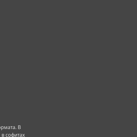
ормата. В
 в софитах