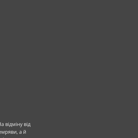
а відміну від
емряви, а й