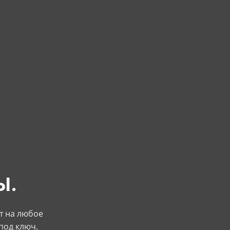
Ы.
ат на любое
под ключ.