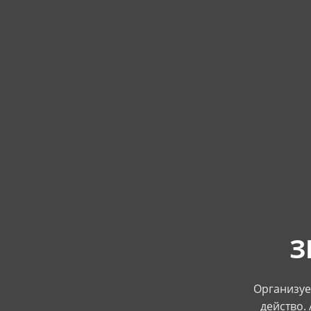
З
Организуем
действо.