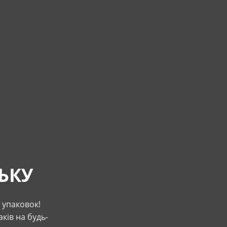
ЬКУ
3 упаковок!
ків на будь-