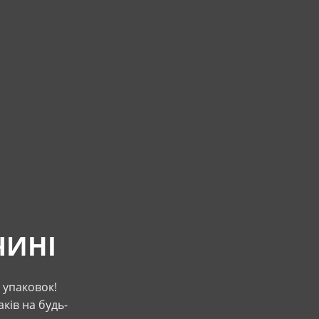
ЧИНІ
3 упаковок!
ків на будь-