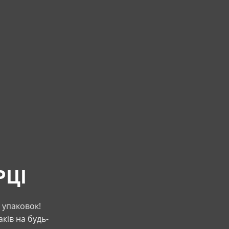
РЦІ
3 упаковок!
ків на будь-