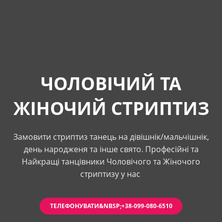
ЧОЛОВІЧИЙ ТА
ЖІНОЧИЙ СТРИПТИЗ
Замовити стриптиз танець на дівішнік/мальчішнік,
день народженя та інше свято. Професійні та
Найкращі танцівники Чоловічого та Жіночого
стриптизу у нас
ТЕЛЕФОНУВАТИ&NBSP;+38-099-080-6510