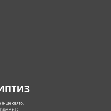
РИПТИЗ
 інше свято.
изу у нас