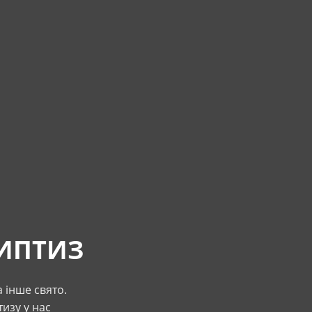
РИПТИЗ
 інше свято.
тизу у нас