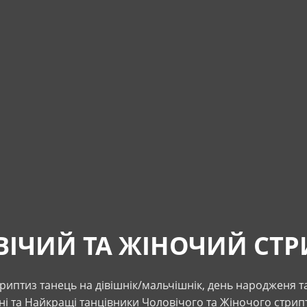
ІЧИЙ ТА ЖІНОЧИЙ СТ
риптиз танець на дівішнік/мальчішнік, день народженя та
і та Найкращі танцівники Чоловічого та Жіночого стрип