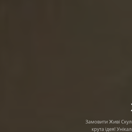
Замовити Живі Скуль
крута ідея! Уніка