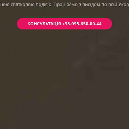
шою святковою подією. Працюємо з виїздом по всій Украї
КОНСУЛЬТАЦІЯ +38-095-650-00-44