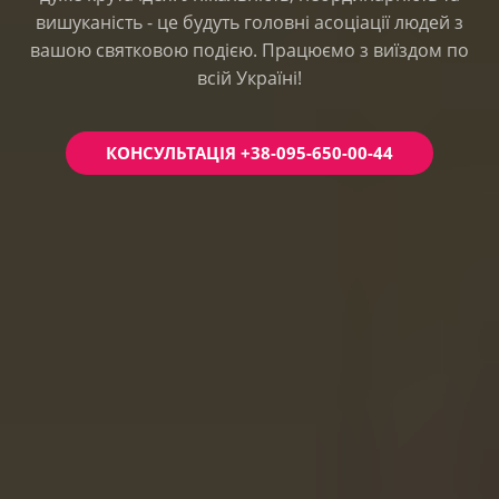
вишуканість - це будуть головні асоціації людей з
вашою святковою подією. Працюємо з виїздом по
всій Україні!
КОНСУЛЬТАЦІЯ +38-095-650-00-44