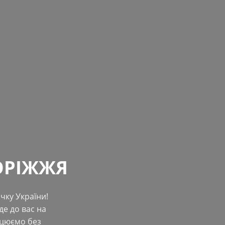
ОРІЖЖЯ
чку України!
е до вас на
ацюємо без