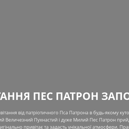
ТАННЯ ПЕС ПАТРОН ЗАП
вітання від патріотичного Пса Патрона в будь-якому куто
й Величезний Пухнастий і дуже Милий Пес Патрон прийд
ригінально привітає та задасть унікальної атмосфери. Пр