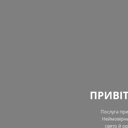
ПРИВІ
Послуга при
Неймовірни
свято й о