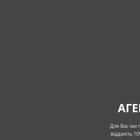
АГЕ
Для Вас ми
віддають 10%