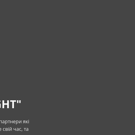
GHT"
артнери які
 свій час, та