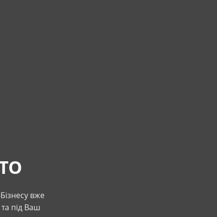
ЯТО
Бізнесу вже
 та під Ваш