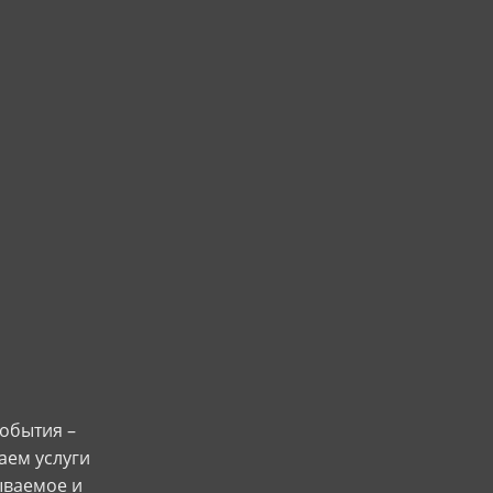
обытия –
аем услуги
ываемое и