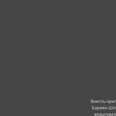
Внесіть ориг
Бармен Шоу 
влаштувати