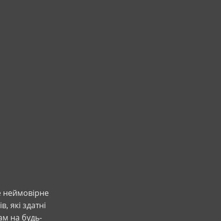
те неймовірне
, які здатні
ам на будь-