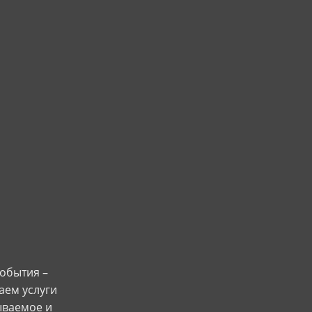
обытия –
аем услуги
ываемое и