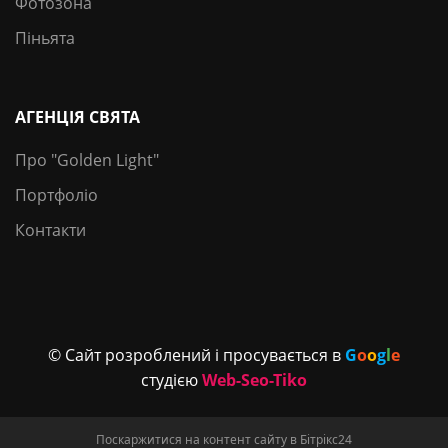
Фотозона
Піньята
АГЕНЦІЯ СВЯТА
Про "Golden Light"
Портфоліо
Контакти
© Сайт розроблений і просувається в
G
o
o
g
l
e
студією
Web-Seo-Tiko
Поскаржитися на контент сайту в
Бітрікс24