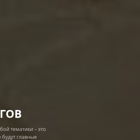
ГОВ
бой тематики – это
о будут главные